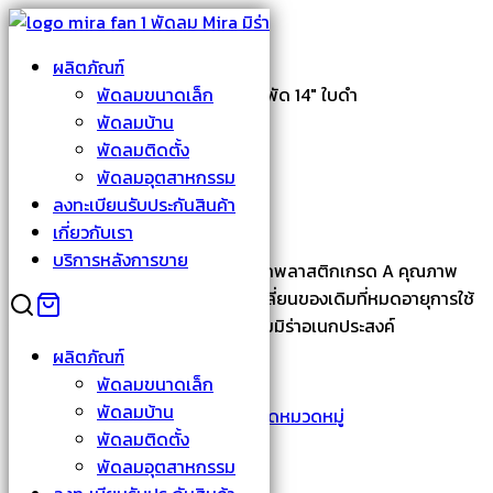
Skip
to
Search
ผลิตภัณฑ์
content
for:
หน้าหลัก
›
ยังไม่ถูกจัดหมวดหมู่
พัดลมขนาดเล็ก
›
ใบพัด 14″ ใบดำ
พัดลมบ้าน
พัดลมติดตั้ง
พัดลมอุตสาหกรรม
ใบพัด 14″ ใบดำ
ลงทะเบียนรับประกันสินค้า
เกี่ยวกับเรา
บริการหลังการขาย
ใบพัดลม MIRA ขนาด 14 นิ้ว ผลิตจากพลาสติกเกรด A คุณภาพ
มาตรฐาน ใช้สำหรับเป็นอะไหล่เพื่อเปลี่ยนของเดิมที่หมดอายุการใช้
งาน หรือชำรุดแตกหัก ใช้ได้กับพัดลมมิร่าอเนกประสงค์
ผลิตภัณฑ์
สำหรับรุ่น M-144
พัดลมขนาดเล็ก
พัดลมบ้าน
รหัสสินค้า:
MI14
หมวดหมู่:
ยังไม่ถูกจัดหมวดหมู่
พัดลมติดตั้ง
ข้อมูลเพิ่มเติม
พัดลมอุตสาหกรรม