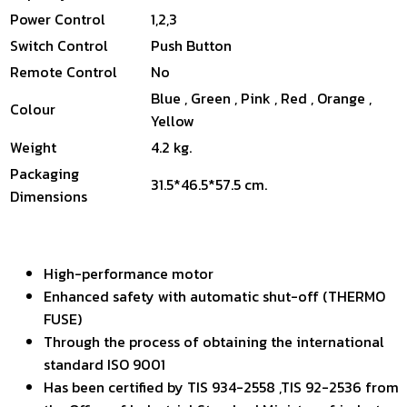
Power Control
1,2,3
Switch Control
Push Button
Remote Control
No
Blue , Green , Pink , Red , Orange ,
Colour
Yellow
Weight
4.2 kg.
Packaging
31.5*46.5*57.5 cm.
Dimensions
High-performance motor
Enhanced safety with automatic shut-off (THERMO
FUSE)
Through the process of obtaining the international
standard ISO 9001
Has been certified by TIS 934-2558 ,TIS 92-2536 from