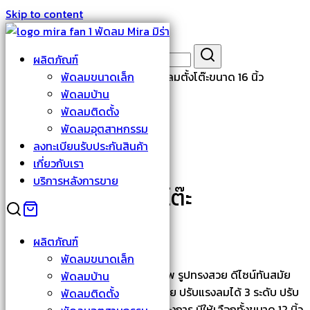
Skip to content
Search for:
ผลิตภัณฑ์
หน้าหลัก
›
พัดลมบ้าน
พัดลมขนาดเล็ก
›
M-161N พัดลมตั้งโต๊ะขนาด 16 นิ้ว
พัดลมบ้าน
พัดลมติดตั้ง
พัดลมอุตสาหกรรม
ลงทะเบียนรับประกันสินค้า
เกี่ยวกับเรา
บริการหลังการขาย
M-161N พัดลมตั้งโต๊ะ
ขนาด 16 นิ้ว
ผลิตภัณฑ์
พัดลมขนาดเล็ก
พัดลมตั้งโต๊ะมิร่า เย็นเต็มประสิทธิภาพ รูปทรงสวย ดีไซน์ทันสมัย
พัดลมบ้าน
โดดเด่นกับสีสันที่มีให้เลือกหลากหลาย ปรับแรงลมได้ 3 ระดับ ปรับ
พัดลมติดตั้ง
ส่ายซ้าย-ขวา และหยุดส่ายได้ตามต้องการ มีให้เลือกทั้งขนาด 12 นิ้ว