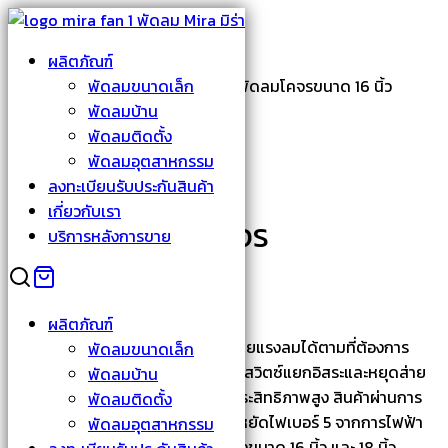
Skip
to
Search
ผลิตภัณฑ์
content
for:
หน้าหลัก
›
พัดลมติดตั้ง
พัดลมขนาดเล็ก
›
M-168N พัดลมโคจรขนาด 16 นิ้ว
พัดลมบ้าน
พัดลมติดตั้ง
พัดลมอุตสาหกรรม
ลงทะเบียนรับประกันสินค้า
เกี่ยวกับเรา
M-168N พัดลมโคจร
บริการหลังการขาย
ขนาด 16 นิ้ว
ผลิตภัณฑ์
พัดลมโคจรมิร่า เย็นทุกทิศทาง กระจายแรงลมได้ตามที่ต้องการ
พัดลมขนาดเล็ก
หมุนส่ายได้รอบทิศ 360 องศา พร้อมสวิตซ์แยกอิสระและหยุดส่าย
พัดลมบ้าน
ในตัว แข็งแรงทนทาน ด้วยมอเตอร์ประสิทธิภาพสูง สินค้าผ่านการ
พัดลมติดตั้ง
รับรองมาตรฐาน มอก. และฉลากประหยัดไฟเบอร์ 5 จากการไฟฟ้า
พัดลมอุตสาหกรรม
ฝ่ายผลิตแห่งประเทศไทย มีให้เลือกทั้งขนาด 16 นิ้ว และ 18 นิ้ว