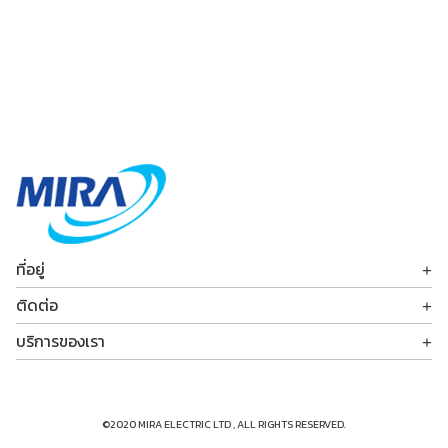
Search
for:
ที่อยู่
บริษัท มิร่า อิเลคทริค จำกัด (สำนักงานขาย)
ติดต่อ
120/1 หมู่ 3 ถ.เทพารักษ์ ต.บางพลีใหญ่
โทรศัพท์ : +66 2 759 7500-3
อ.บางพลี จ.สมุทรปราการ 10540
บริการของเรา
แฟกซ์ : +66 2 759 7511
บริการหลังการขาย
miraelectric@hotmail.com
ลงทะเบียนรับประกันสินค้า
เกี่ยวกับเรา
©2020 MIRA ELECTRIC LTD , ALL RIGHTS RESERVED.